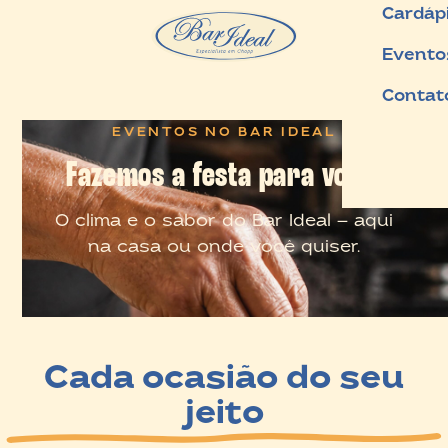
Cardáp
Evento
Contat
EVENTOS NO BAR IDEAL
Fazemos a festa para você!
O clima e o sabor do Bar Ideal — aqui
na casa ou onde você quiser.
Cada ocasião do seu
jeito