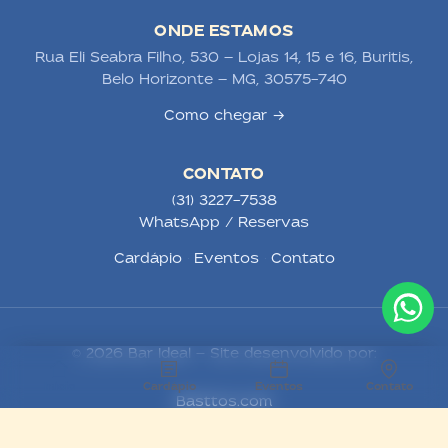
ONDE ESTAMOS
Rua Eli Seabra Filho, 530 — Lojas 14, 15 e 16, Buritis,
Belo Horizonte — MG, 30575-740
Como chegar →
CONTATO
(31) 3227-7538
WhatsApp / Reservas
Cardápio
·
Eventos
·
Contato
© 2026 Bar Ideal — Site desenvolvido por:
Início
Cardápio
Eventos
Contato
Basttos.com