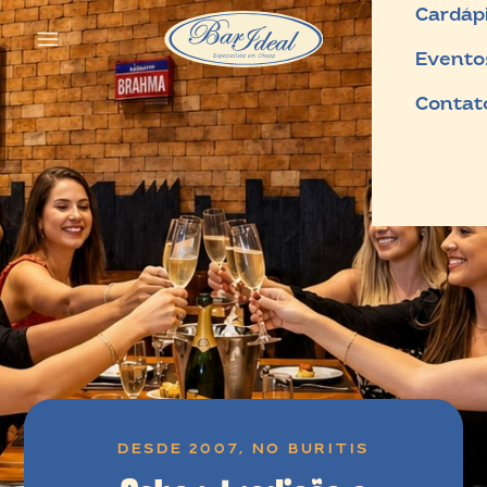
Cardáp
Evento
Contat
DESDE 2007, NO BURITIS